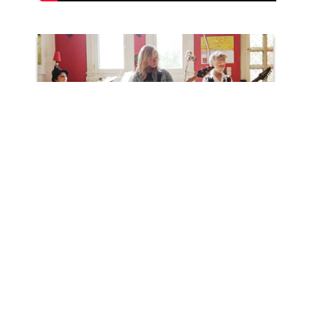
La batterie pour se faire plaisir!
Parce que la musique est avant tout un moyen
de s’amuser et de partager, je base mes cours
sur la pratique de la batterie à partir de
morceaux à jouer.
Détails des cours