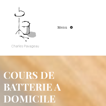
Aller
au
contenu
Menu
Charles Pavageau
COURS DE
BATTERIE A
DOMICILE